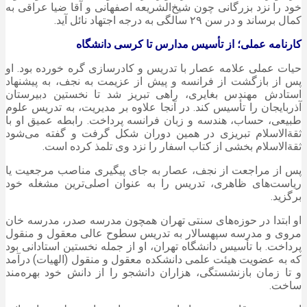
خود را نزد بزرگانی چون
شیخ‌الشریعه
اصفهانی و آقا ضیا عراقی به
کمال برساند و در سن ۲۹ سالگی به درجه اجتهاد نائل آید.
کارنامه عملی؛ از تأسیس مدارس تا کرسی دانشگاه
حیات عملی علامه
عصار
با تدریس و کادرسازی گره خورده بود. او
پس از بازگشت از فرانسه و پیش از عزیمت به نجف، به پیشنهاد
استادش مهندس
بغایری
، راهی تبریز شد تا نخستین دبیرستان
آذربایجان را تأسیس کند. در آنجا علاوه بر مدیریت، به تدریس علوم
طبیعی، حساب، هندسه و زبان فرانسه پرداخت. رابطه عمیق او با
ثقةالاسلام
تبریزی در همین دوران شکل گرفت و گفته می‌شود
ثقةالاسلام
بخشی از کتاب اسفار را نزد وی
تلمذ
کرده است.
پس از مراجعت از نجف،
عصار
به جای پیگیری مناصب مرجعیت یا
ریاست‌های ظاهری، تدریس را به عنوان اصلی‌ترین مشغله خود
برگزید.
او ابتدا در حوزه‌های سنتی تهران همچون مدرسه صدر، مدرسه خان
مروی و مدرسه سپهسالار به تدریس سطوح عالی معقول و منقول
پرداخت. با تأسیس دانشگاه تهران، او از جمله نخستین استادانی بود
که به عضویت هیئت علمی دانشکده معقول و منقول (الهیات) درآمد
و تا زمان بازنشستگی، هزاران دانشجو را از دانش خود بهره‌مند
ساخت.