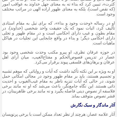
کثرت»، تبیین کرد که
بداء
نه به معنای جهل خداوند به عواقب امور
(که نقص است)، بلکه به معنای ظهور اراده الهی در مراتب مختلف
وجود است.
او در رساله «وحدت وجود و
بداء
»، که برای نیل به مقام استادی
تألیف کرد، اثبات نمود که یک حقیقت واحد شخصی (خداوند)، در
مقام
بطون
و غیب دارای احکامی است و در مقام ظهور و تجلی
دارای احکامی دیگر؛ و
بداء
در واقع جابجایی این تجلیات در هیاکل
ماهیات است.
در حوزه عرفان نظری، او پیرو مکتب وحدت شخصی وجود بود.
عصار
در تدریس
فصوص‌الحکم
و
مفتاح‌الغیب
، میان آرای اهل
عرفان و برهان‌های فلسفی پیوند برقرار می‌کرد.
او به ویژه بر این نکته تأکید داشت که آیات و روایاتی که
موهم
تشبیه
و
تجسیم
هستند، باید بر مقام ظهور وجود در مجالی امکانی حمل
شوند، در حالی که آیات تنزیه ناظر به مقام
غیب‌الغیوب
و احدیت
ذاتی هستند. این نگاه جامع‌نگر، باعث می‌شد که او نه مانند برخی
فلاسفه از
نصوص
دینی فاصله بگیرد و نه مانند برخی ظاهربینان، در
قشر
نصوص
متوقف بماند.
آثار ماندگار و سبک نگارش
آثار علامه
عصار
، هرچند از نظر تعداد ممکن است با برخی
پرنویسان