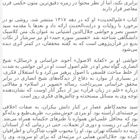
برابری نکند، اما از نظر محتوا در زمره دقیق‌ترین متون حکمی قرن
معاصر قرار دارند.
کتاب «علم‌الحدیث» او که در دهه ۱۳۱۷ منتشر شد، روشی نو در
برخورد با روایات و درایت‌الحدیث ارائه داد و بعدها با مقدمه سید
حسین نصر و حواشی جلال‌الدین آشتیانی به عنوان یک متن کلاسیک
دانشگاهی شناخته شد. «تفسیر سوره حمد» او نیز سرشار از نکات
بدیع در قرآن‌پژوهی است که به گفته محققان، در کمتر اثری دیده
می‌شود.
حواشی او بر «
کفایة
الاصول
» آخوند خراسانی و «رسائل» شیخ
انصاری، گواه تبحر او در علم اصول است. او در این حواشی به شدت
از
خلط
مباحث فلسفی با اصول پرهیز می‌کرد و با استقلال فکری،
در بسیاری از موارد به دفاع از دیدگاه‌های شیخ انصاری در برابر
محقق خراسانی می‌پرداخت. رساله «تصویر در اسلام» و مقالاتی
درباره «علم در زبان قرآن» نیز از دیگر آثار اوست که نشان‌دهنده
توجه وی به مسائل
مستحدثه
و چالش‌های فکری روز است.
سید محمدکاظم
عصار
در کنار دانش بیکران، به صفات اخلاقی
برجسته‌ای آراسته بود. او مردی خوش‌مشرب، ظریف‌طبع و بذله‌گو
بود که محافل علمی‌اش همواره با طنزهای حکیمانه همراه می‌شد.
سادگی در زیست و دوری از تجملات، حتی در زمانی که از استادان
رتبه ده دانشگاه تهران بود، او را محبوب قلوب شاگردان و اطرافیان
کرده بود. جلال‌الدین همایی در مرثیه‌ای که برای او سروده، وی را