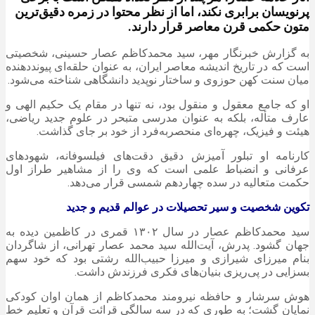
پرنویسان برابری نکند، اما از نظر محتوا در زمره دقیق‌ترین
متون حکمی قرن معاصر قرار دارند.
به گزارش خبرنگار مهر، سید محمدکاظم
عصار
حسینی، شخصیتی
است که در تاریخ اندیشه معاصر ایران، به عنوان حلقه‌ای پیونددهنده
میان سنت کهن حوزوی و ساختار نوپدید دانشگاهی شناخته می‌شود.
او که جامع معقول و منقول بود، نه تنها در مقام یک حکیم الهی و
عارف
متأله
، بلکه به عنوان مدرسی متبحر در علوم جدید ریاضی،
هیئت و فیزیک، چهره‌ای منحصربه‌فرد از خود بر جای گذاشت.
کارنامه او تبلور آمیزش دقیق دقت‌های فیلسوفانه، شهودهای
عرفانی و انضباط علمی است که وی را از مشاهیر طراز اول
حکمت متعالیه در سده چهاردهم شمسی قرار می‌دهد.
تکوین شخصیت و سیر تحصیلات در عوالم قدیم و جدید
سید محمدکاظم
عصار
در سال ۱۳۰۲ قمری در کاظمین دیده به
جهان گشود. پدرش، آیت‌الله سید محمد
عصار
تهرانی، از شاگردان
بنام میرزای شیرازی و میرزا حبیب‌الله رشتی بود که خود سهم
بسزایی در پی‌ریزی بنیان‌های فکری فرزندش داشت.
هوش سرشار و حافظه نیرومند محمدکاظم از همان
اوان
کودکی
نمایان گشت؛ به طوری که در سه سالگی قرائت قرآن و تعلیم خط