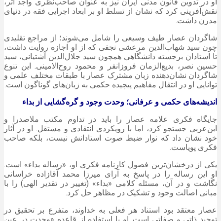
او در تدوین قانون مدنی ایران نیز به عنوان صاحب‌نظری واجد اثر،
نقش‌آفرینی کرد که نشان از تسلط او بر ابعاد اجرایی فقه در دنیای
مدرن داشت.
شاگردان
عصار
طیف وسیعی را شامل می‌شوند؛ از مراجع تقلیدی
چون سید شهاب‌الدین مرعشی نجفی که از او اجازه روایت داشت،
تا استادان برجسته دانشگاهی همچون سید جلال‌الدین آشتیانی، سید
حسین نصر، بدیع‌الزمان فروزانفر و محمود روح‌الامینی. این تنوع
شاگردان نشان‌دهنده زبان مشترک
عصار
با طبقات مختلف علمی و
توانایی او در انتقال مفاهیم پیچیده حکمی به زبان‌های گوناگون است.
اندیشه‌های حکمی و عرفانی؛ وحدت وجود و گره‌گشایی از
بداء
جایگاه فکری علامه
عصار
را باید در تداوم مکتب ملاصدرا و
ابن‌عربی
جستجو
کرد، اما با رویکردی انتقادی و مستقل. او در آثار
خود نشان داد که نوار ضبط صوت استادانش نیست، بلکه صاحب
فکری پویاست.
یکی از درخشان‌ترین فصول کارنامه فکری او، «رساله
بداء
» است.
او این رساله را در پاسخ به آرای میرزا محمد آقازاده خراسانی
نگاشت و در آن، مسئله کلامی «
بداء
» (تغییر در تقدیر الهی) را با
مبانی اصالت وجود و تشکیک در مظاهر حل کرد.
عصار
معتقد بود استناد هر فعلی به خداوند،
متفرع
بر تحقیق در
توحید ذاتی و صفاتی است. او با استفاده از قاعده «وحدت در عین