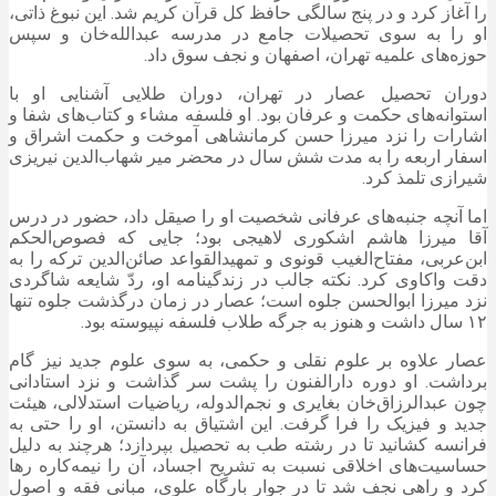
را آغاز کرد و در پنج سالگی حافظ کل قرآن کریم شد. این نبوغ ذاتی،
او را به سوی تحصیلات جامع در مدرسه عبدالله‌خان و سپس
حوزه‌های علمیه تهران، اصفهان و نجف سوق داد.
دوران تحصیل
عصار
در تهران، دوران طلایی آشنایی او با
استوانه‌های حکمت و عرفان بود. او فلسفه
مشاء
و کتاب‌های شفا و
اشارات را نزد میرزا حسن کرمانشاهی آموخت و حکمت اشراق و
اسفار اربعه را به مدت شش سال در محضر
میر
شهاب‌الدین
نیریزی
شیرازی
تلمذ
کرد.
اما آنچه جنبه‌های عرفانی شخصیت او را صیقل داد، حضور در درس
آقا میرزا هاشم
اشکوری
لاهیجی بود؛ جایی که
فصوص‌الحکم
ابن‌عربی
،
مفتاح‌الغیب
قونوی
و
تمهیدالقواعد
صائن‌الدین
ترکه
را به
دقت واکاوی کرد. نکته جالب در زندگینامه او، ردّ شایعه شاگردی
نزد میرزا ابوالحسن جلوه است؛
عصار
در زمان درگذشت جلوه تنها
۱۲ سال داشت و هنوز به جرگه طلاب فلسفه نپیوسته بود.
عصار
علاوه بر علوم نقلی و حکمی، به سوی علوم جدید نیز گام
برداشت. او دوره دارالفنون را پشت سر گذاشت و نزد استادانی
چون عبدالرزاق‌خان
بغایری
و نجم‌الدوله، ریاضیات استدلالی، هیئت
جدید و فیزیک را فرا گرفت. این اشتیاق به دانستن، او را حتی به
فرانسه کشانید تا در رشته طب به تحصیل بپردازد؛ هرچند به دلیل
حساسیت‌های اخلاقی نسبت به تشریح اجساد، آن را نیمه‌کاره رها
کرد و راهی نجف شد تا در جوار بارگاه علوی، مبانی فقه و اصول