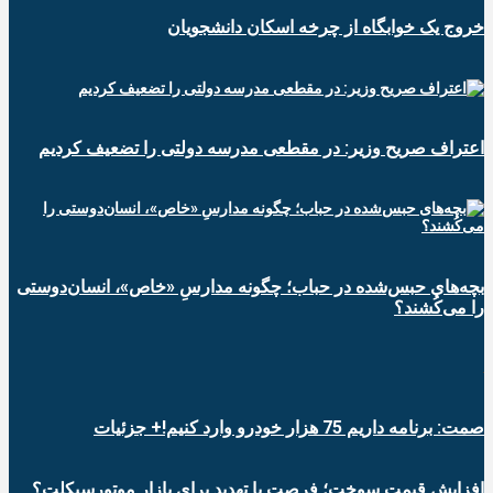
خروج یک خوابگاه از چرخه اسکان دانشجویان
اعتراف صریح وزیر: در مقطعی مدرسه دولتی را تضعیف کردیم
بچه‌های حبس‌شده در حباب؛ چگونه مدارسِ «خاص»، انسان‌دوستی
را می‌کُشند؟
صمت: برنامه داریم 75 هزار خودرو وارد کنیم!+ جزئیات
افزایش قیمت سوخت؛ فرصت یا تهدید برای بازار موتورسیکلت؟