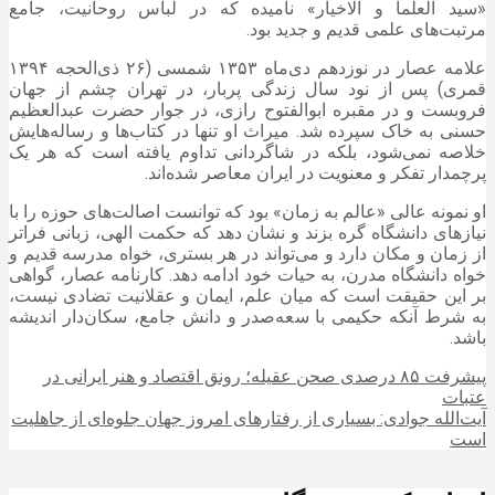
«سید
العلما
و
الاخیار
» نامیده که در لباس روحانیت، جامع
مرتبت‌های علمی قدیم و جدید بود.
علامه
عصار
در نوزدهم دی‌ماه
۱۳۵۳
شمسی (۲۶ ذی‌الحجه
۱۳۹۴
قمری) پس از نود سال زندگی پربار، در تهران چشم از جهان
فروبست و در مقبره
ابوالفتوح
رازی، در جوار حضرت عبدالعظیم
حسنی به خاک سپرده شد. میراث او تنها در کتاب‌ها و رساله‌هایش
خلاصه نمی‌شود، بلکه در شاگردانی تداوم یافته است که هر یک
پرچمدار تفکر و معنویت در ایران معاصر شده‌اند.
او نمونه عالی «عالم به زمان» بود که توانست اصالت‌های حوزه را با
نیازهای دانشگاه گره بزند و نشان دهد که حکمت الهی، زبانی فراتر
از زمان و مکان دارد و می‌تواند در هر بستری، خواه مدرسه قدیم و
خواه دانشگاه مدرن، به حیات خود ادامه دهد. کارنامه
عصار
، گواهی
بر این حقیقت است که میان علم، ایمان و عقلانیت تضادی نیست،
به شرط آنکه حکیمی با سعه‌صدر و دانش جامع، سکان‌دار اندیشه
باشد.
پیشرفت ۸۵ درصدی صحن عقیله؛ رونق اقتصاد و هنر ایرانی در
عتبات
آیت‌الله جوادی: بسیاری از رفتارهای امروز جهان جلوه‌ای از جاهلیت
است