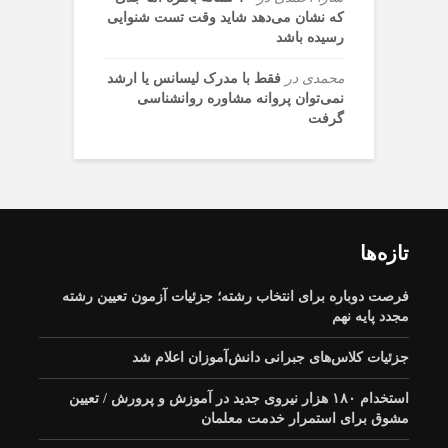
که نشان می‌دهد شاید وقت تست شنوایی
رسیده باشد
وثیقه خروج از کشور
محمدی
در
فقط با مدرک لیسانس یا ارشد
برای سفر و تحصیل
نمی‌توان پروانه مشاوره روانشناسی
تمدید مهلت ثبت
پسران ۲۰۰ میلیون تومان
گرفت
شد/ جزییات
درخواست سرویس
مدارس؛ تاریخ نهایی
اعلام شد
خبر مهم وزیر آموزش و
تازه‌ها
پرورش؛ جزئیات
نحوه فعالیت مدارس
برای سال تحصیلی آینده
استخدام ۴۰ هزار نیروی
فرصت دوباره برای انتخاب رشته؛ جزئیات آزمون تعیین رشته
مشخص شد
جدید اعلام شد
مجدد پایه نهم
جزئیات کلاس‌های جبرانی دانش‌آموزان اعلام شد
استخدام ۱۸۰ هزار نیروی جدید در آموزش‌ و پرورش / تعیین
ثبت نام یک آزمون به
مشوق برای استمرار خدمت معلمان
تعویق افتاد
نام ایران از رتبه بندی