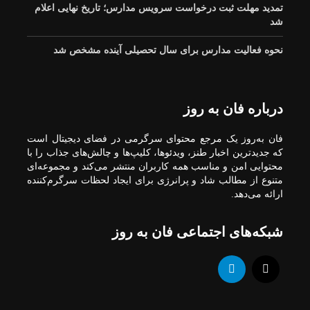
دانشگاههای موثر حذف
تمدید مهلت ثبت درخواست سرویس مدارس؛ تاریخ نهایی اعلام
شد
شد
خروج یک خوابگاه از
چرخه اسکان دانشجویان
نحوه فعالیت مدارس برای سال تحصیلی آینده مشخص شد
قیمت جدید محصولات
سایپا امروز چهارشنبه ۷
مرداد ۱۴۰۵+ جدول
اعتراف صریح وزیر: در
درباره فان به روز
کامل
مقطعی مدرسه دولتی را
تضعیف کردیم
رزیدنتی یا شیفت
فان به‌روز یک مرجع محتوای سرگرمی در فضای دیجیتال است
بی‌پایان؟/ ۱۰۰ ساعت کار
که جدیدترین اخبار طنز، ویدئوها، کلیپ‌ها و چالش‌های جذاب را با
در هفته و ۱۲ کشیک در
محتوایی امن و مناسب همه کاربران منتشر می‌کند و مجموعه‌ای
ماه
متنوع از مطالب شاد و پرانرژی برای ایجاد لحظات سرگرم‌کننده
ارائه می‌دهد.
بچه‌های حبس‌شده در
حباب؛ چگونه مدارسِ
«خاص»، انسان‌دوستی را
شبکه‌های اجتماعی فان به روز
می‌کُشند؟
اعلام برنامه امتحانات
نهایی پایه دوازدهم ۴
استان
صمت: برنامه داریم 75