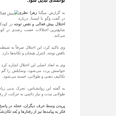
توانمندی تبدیل شود.
تعویق افتاد
به گزارش میگنا
زهرا نظری
در گفت وگو با ایسنا، درباره
خروج یک خوابگاه از
اختلال بیش فعالی و نقص توجه
چرخه اسکان دانشجویان
شایع‌ترین اختلالات عصب رشدی در کودک
می‌کند.
اعتراف صریح وزیر: در
وی تاکید کرد: این اختلال صرفاً به شیط
مقطعی مدرسه دولتی را
ناقص توجه، کنترل هیجان و تکانه‌ها دارد.
تضعیف کردیم
وی به ابعاد اصلی این اختلال اشاره کرد
حواسش پرت می‌شود، وسایلش را گم می‌ک
تکالیف ذهنی و طولانی، خسته می‌شود.
بچه‌های حبس‌شده در
حباب؛ چگونه مدارسِ
به گفته این روانشناس، تحرک بدنی زیا
«خاص»، انسان‌دوستی ر
طولانی مدت و نیاز دائمی به حرکت، از ر
می‌کُشند؟
پریدن وسط حرف دیگران، عجله در پاسخ دا
فکر به پیامدها نیز از رفتارها و بُعد تکان