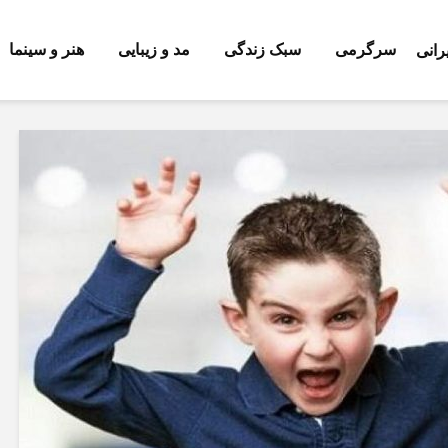
سرگرمی
سبک زندگی
مد و زیبایی
هنر و سینما
ت
افزایش قیمت سوخت؛ فرصت یا تهدید
فرصت دوباره برای انتخاب رشته؛ ج
برای بازار موتورسیکلت؟
آزمون تعیین رشته مجدد پایه نهم
ی
بازار خودرو بی‌رمق‌تر از
جزئیات کلاس‌های 
همیشه/ کاهش قیمت در
دانش‌آموزان اعلام
روز افزایش دلار +جدول
قیمت
سهمیه کنکور بر اساس
وی
دهک اقتصادی و استان؛
استخدام ۰
نسخه جدید پذیرش
جدید در آموزش‌ و
دانشجو روی میز
پرورش / تعیین م