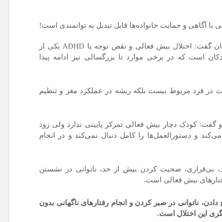
نام ایران از رتبه بندی
تعویق افتاد
دانشگاههای موثر حذف
شد
خروج یک خوابگاه ا
در کودکان گفت: اختلال بیش فعالی و نقص توجه یا ADHD یکی از
چرخه اسکان دانش
ان است که در برخی موارد تا بزرگسالی نیز ادامه پیدا
قیمت جدید محصولات
سایپا امروز چهارشنبه ۷
مرداد ۱۴۰۵+ جدول
اعتراف صریح وزیر
نت در فرد مربوط نیست بلکه ریشه در عملکرد مغز و تنظیم
کامل
مقطعی مدرسه دول
تضعیف کردیم
رزیدنتی یا شیفت
 و گفت: کودک دچار بیش فعالی تمرکز پایینی ندارد ولی زود
بی‌پایان؟/ ۱۰۰ ساعت کار
ند و دستورالعمل‌ها را کامل دنبال نمی‌کند و در انجام
در هفته و ۱۲ کشیک در
ماه
بچه‌های حبس‌شده 
حباب؛ چگونه مدار
د، بی‌قراری، صحبت کردن بیش از حد، ناتوانی در نشستن
ا
«خاص»، انسان‌دوس
فتارهای بیش فعالی است.
می‌کُشند؟
اعلام برنامه امتحانات
دن، ناتوانی در صبر کردن و انجام رفتارهای ناگهانی بدون
نهایی پایه دوازدهم ۴
‌شگری این اختلال است.
استان