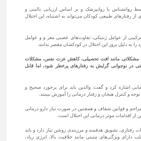
د: تشخیص ADHD باید توسط روانشناس یا روانپزشک و بر اساس ارزیابی بالینی و
هزار خودرو وارد ک
ی از رفتارهای طبیعی کودکان می‌تواند به اشتباه، این اختلال
جزئیات
نحوه ثبت‌نام فرزندان
شهدا و مجروحان شدید
ترکیبی از عوامل ژنتیکی، تفاوت‌های عصبی مغز و و عوامل
جنگ‌های اخیر در مدارس
د را به دلیل بروز این اختلال در کودکشان مقصر بدانند.
شاهد اعلام شد
به مشکلاتی مانند افت تحصیلی، کاهش عزت نفس، مشکلات
تی در نوجوانی گرایش به رفتارهای پرخطر شود، اما قابل
انی اشاره کرد و گفت: والدین باید برای برخورد صحیح و
وجه و کنترل هیجان و رفتار درمانی را آموزش ببینند.
احم و قوانین شفاف و همچنین در صورت نیاز دارو درمانی
از اقدامات موثر درمانی این اختلال است.
ات رفتاری، تشویق هدفمند و مرزبندی روشن نیاز دارد و باید
 کرد که کودکان مبتلا به ADHD اغلب دارای ویژگی‌های مثبتی مانند خلاقیت بالا، انرژی زیاد،