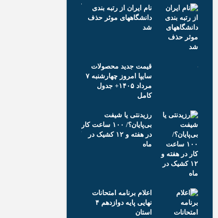
نام ایران از رتبه بندی
تعویق افتاد
دانشگاههای موثر حذف
شد
ز
خروج یک خواب
جویان
چرخه اسکان 
قیمت جدید محصولات
سایپا امروز چهارشنبه ۷
: در
مرداد ۱۴۰۵+ جدول
اعتراف صریح
تی را
کامل
مقطعی مدرسه
تضعیف کردی
رزیدنتی یا شیفت
بی‌پایان؟/ ۱۰۰ ساعت کار
در هفته و ۱۲ کشیک در
ماه
در
بچه‌های حبس
سِ
حباب؛ چگونه
تی را
«خاص»، انسا
می‌کُشند؟
اعلام برنامه امتحانات
نهایی پایه دوازدهم ۴
استان