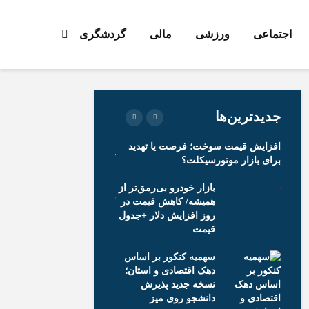
اجتماعی
ورزشی
مالی
گردشگری
جدیدترین‌ها
زئیات
افزایش قیمت سوخت؛ فرصت یا تهدید
فرصت دوباره برای انتخاب رش
برای بازار موتورسیکلت؟
آزمون تعیین رشته مجدد پایه 
جبرانی
بازار خودرو بی‌رمق‌تر از
جزئیات کلاس
 شد
همیشه/ کاهش قیمت در
دانش‌آموزان 
روز افزایش دلار +جدول
قیمت
سهمیه کنکور بر اساس
۱۸ هزار نیروی
دهک اقتصادی و استان؛
نسخه جدید پذیرش
جدید در آموز
شوق
دانشجو روی میز
پرورش / تعی