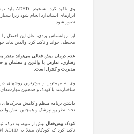
صمت: برنامه داریم ۷۵
وی تاکید کر
هزار خودرو وارد کنیم!+
ابزارهای استاندارد انجام شود زیرا بسیار
جزئیات
تصور شود.
این روانشناس یزدی، علل این اختلال را 
محیطی خواند و تاکید کرد: والدین نباید خو
عدم درمان بیش فعالی می‌تواند منجر 
رفتاری، تعارض با والدین و معلمان و ح
مدیریت و کنترل است.
وی به مهم‌ترین و موثرترین روشهای درم
ساختارمند ‌با کودک و همچنین مهارت‌های ت
داشتن برنامه منظم و کاهش محرک‌های مز
تحت نظر روانپزشک و همچنین نقش والدین 
کودک بیش‌فعال
بیش از تنبیه، به درک، ثب
تاکید