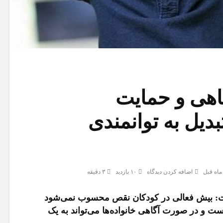
برای استمرار خد
معلمان
وثیقه خروج از کشور
برای سفر و تحصیل
پسران ۲۰۰ میلیون تومان
تمدید مهلت ثبت
شد/ جزییات
درخواست سرویس
گاهی و حمایت
مدارس؛ تاریخ نهای
اعلام شد
تبدیل به توانمندی
خبر مهم وزیر آموزش و
پرورش؛ جزئیات
نحوه فعالیت مدا
استخدام ۴۰ هزار نیروی
برای سال تحصیلی 
جدید اعلام شد
مشخص شد
اضافه کردن دیدگاه
۱۰ بازدید
۳ دقیقه
ت: بیش فعالی در کودکان نقص محسوب نمی‌شود
است و در صورت آگاهی خانواده‌ها می‌تواند به یک
ثبت نام یک آزمون 