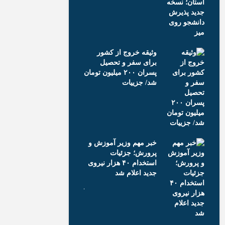
مت
برای استمرا
معلمان
وثیقه خروج از کشور
برای سفر و تحصیل
پسران ۲۰۰ میلیون تومان
تمدید مهلت 
شد/ جزییات
درخواست س
ی
مدارس؛ تاریخ
اعلام شد
خبر مهم وزیر آموزش و
رس
پرورش؛ جزئیات
نحوه فعالیت
آینده
استخدام ۴۰ هزار نیروی
برای سال تحص
جدید اعلام شد
مشخص شد
به
ثبت نام یک آ